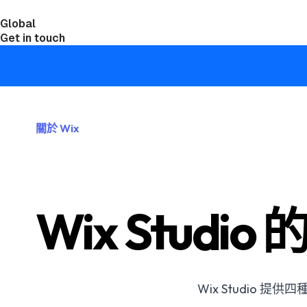
Global
India
Taiwan
Get in touch
關於 Wix
Wix Stud
Wix Studio