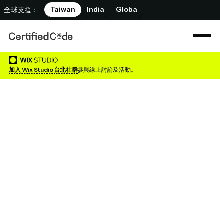
Taiwan
India
Global
全球支援：
加入 Wix Studio 台北社群
參與線上討論及活動。
Wix 平台的全球支付整合
Certified Code 整合至台灣金流，物流，及電子發票系統，讓
您輕鬆使用Wix電商平台。
開始整合
與銷售洽談