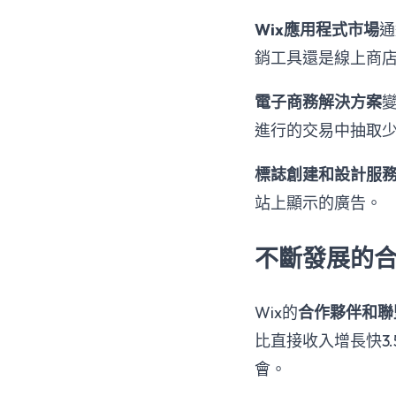
Wix應用程式市場
通
銷工具還是線上商店
電子商務解決方案
進行的交易中抽取
標誌創建和設計服
站上顯示的廣告。
不斷發展的
Wix的
合作夥伴和聯
比直接收入增長快3
會。