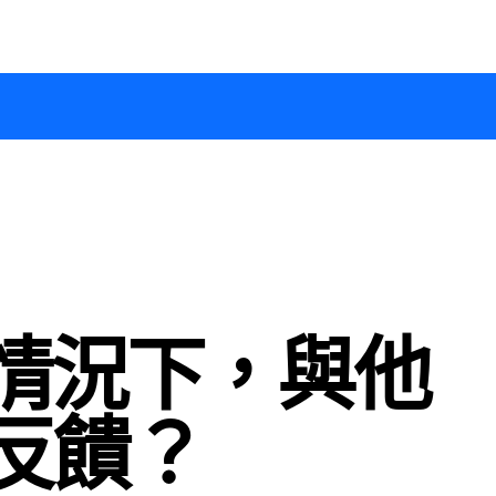
情況下，與他
取反饋？