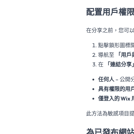
配置用戶權
在分享之前，您可
點擊鎖形圖標
導航至
「用戶
在
「連結分享
任何人
– 公開
具有權限的用
僅登入的 Wix
此方法為敏感項目
為已發布網