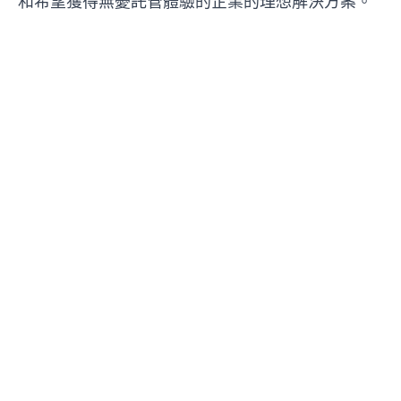
和希望獲得無憂託管體驗的企業的理想解決方案。
Be the 700,000 +1
Start now
Manage Subscriptions
© Certified Code
Terms of Service
Privacy Policy
Cookie Policy